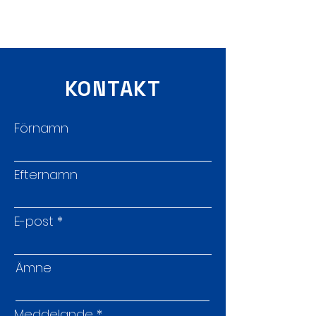
KONTAKT
Förnamn
Efternamn
E-post
Ämne
Meddelande