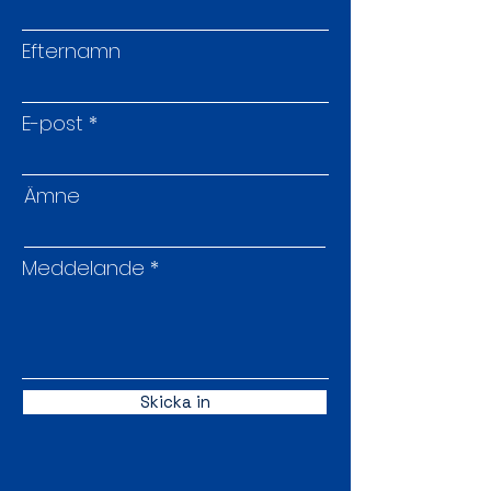
Efternamn
E-post
Ämne
Meddelande
Skicka in