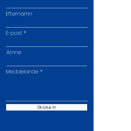
Efternamn
E-post
Ämne
Meddelande
Skicka in